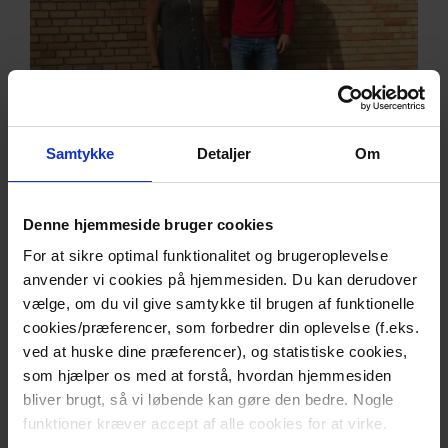
Samtykke
Detaljer
Om
Lene
“Emil havde altid hjulpet andre. Så
Denne hjemmeside bruger cookies
selvfølgelig skulle han også hjælpe, hvis
For at sikre optimal funktionalitet og brugeroplevelse
han kunne.”
anvender vi cookies på hjemmesiden. Du kan derudover
vælge, om du vil give samtykke til brugen af funktionelle
cookies/præferencer, som forbedrer din oplevelse (f.eks.
For Lene handler donationen ikke
ved at huske dine præferencer), og statistiske cookies,
om, at Emil lever videre i andre, men
som hjælper os med at forstå, hvordan hjemmesiden
om at han kunne give andre en
bliver brugt, så vi løbende kan gøre den bedre. Nogle
mulighed, han ikke selv fik.
funktioner kræver accept af alle cookies for at virke.