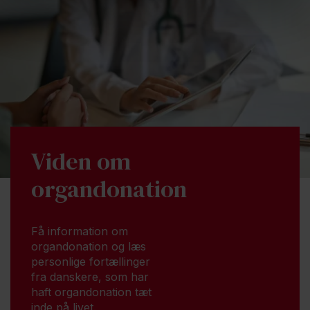
Viden om
organdonation
Få information om
organdonation og læs
personlige fortællinger
fra danskere, som har
haft organdonation tæt
inde på livet.