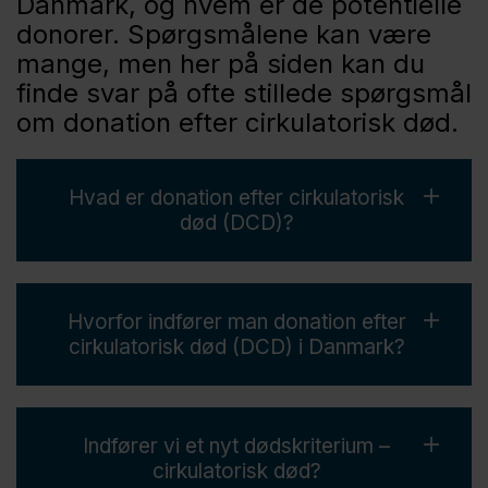
Danmark, og hvem er de potentielle
donorer. Spørgsmålene kan være
mange, men her på siden kan du
finde svar på ofte stillede spørgsmål
om donation efter cirkulatorisk død.
Hvad er donation efter cirkulatorisk
død (DCD)?
Donation efter cirkulatorisk død betyder, at
Hvorfor indfører man donation efter
man donerer organer efter døden er
cirkulatorisk død (DCD) i Danmark?
konstateret, ved uopretteligt ophør af
åndedræt og hjertevirksomhed. Indtil nu har
det i Danmark udelukkende været muligt at
Ved at indføre donation efter cirkulatorisk
donere organer fra patienter, som
Indfører vi et nyt dødskriterium –
død (DCD) vil flere alvorligt syge mennesker
konstateres døde ved uopretteligt ophør af
cirkulatorisk død?
få mulighed for at blive transplanteret med
al hjernefunktion (hjernedød).