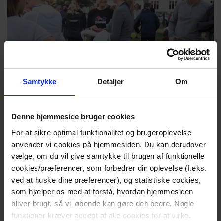
Samtykke
Detaljer
Om
Denne hjemmeside bruger cookies
Løb i byen
For at sikre optimal funktionalitet og brugeroplevelse
anvender vi cookies på hjemmesiden. Du kan derudover
vælge, om du vil give samtykke til brugen af funktionelle
Arrangér et motionsløb, en gåtur eller en cykeltur
cookies/præferencer, som forbedrer din oplevelse (f.eks.
sammen med den lokale sportsforening – og brug
ved at huske dine præferencer), og statistiske cookies,
aktiviteten til at skabe synlighed om organdonation.
som hjælper os med at forstå, hvordan hjemmesiden
bliver brugt, så vi løbende kan gøre den bedre. Nogle
funktioner kræver accept af alle cookies for at virke.