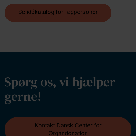
Se idékatalog for fagpersoner
Spørg os, vi hjælper
gerne!
Kontakt Dansk Center for
Organdonation