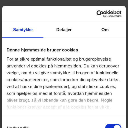
“Jeg kunne ikke mærke ham,
som jeg plejede”
Samtykke
Detaljer
Om
Da Lene første gang så Emil på intensivafdelingen, lå
han i respirator. Han var omgivet af slanger, maskiner
Denne hjemmeside bruger cookies
og lyde.
For at sikre optimal funktionalitet og brugeroplevelse
“Jeg har altid kunnet mærke mine børn. Men da jeg
anvender vi cookies på hjemmesiden. Du kan derudover
kom ind til Emil, kunne jeg ikke mærke ham, som jeg
vælge, om du vil give samtykke til brugen af funktionelle
plejede.”
cookies/præferencer, som forbedrer din oplevelse (f.eks.
ved at huske dine præferencer), og statistiske cookies,
Familien håbede stadig. Men som timerne gik, blev
som hjælper os med at forstå, hvordan hjemmesiden
håbet mindre. Til sidst stod det klart, at Emil ikke ville
bliver brugt, så vi løbende kan gøre den bedre. Nogle
overleve.
funktioner kræver accept af alle cookies for at virke.
Samtykkevalg
Beslutningen om