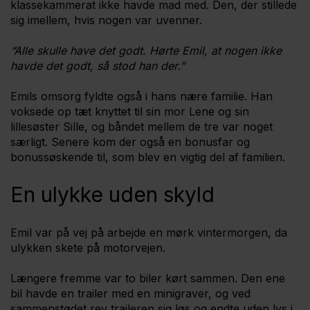
klassekammerat ikke havde mad med. Den, der stillede
sig imellem, hvis nogen var uvenner.
“Alle skulle have det godt. Hørte Emil, at nogen ikke
havde det godt, så stod han der.”
Emils omsorg fyldte også i hans nære familie. Han
voksede op tæt knyttet til sin mor Lene og sin
lillesøster Sille, og båndet mellem de tre var noget
særligt. Senere kom der også en bonusfar og
bonussøskende til, som blev en vigtig del af familien.
En ulykke uden skyld
Emil var på vej på arbejde en mørk vintermorgen, da
ulykken skete på motorvejen.
Længere fremme var to biler kørt sammen. Den ene
bil havde en trailer med en minigraver, og ved
sammenstødet rev traileren sig løs og endte uden lys i