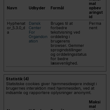
mal
Navn
Udbyder
Formål
opbev
aringst
id
Hyphenat
Dansk
Bruges til at
Perma
or_5.3.0_d
Center
forbedre
nent
a
For
tekstvisning ved
Organdon
orddeling i
ation
brugerens
browser. Gemmer
sprogindstillinger
og orddelingsstatus
for bedre
læsevenlighed.
Statistik (4)
Statistiske cookies giver hjemmesideejere indsigt i
brugernes interaktion med hjemmesiden, ved at
indsamle og rapportere oplysninger anonymt.
Maksi
mal