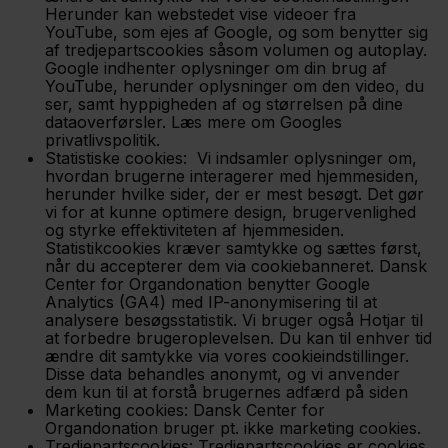
Herunder kan webstedet vise videoer fra
YouTube, som ejes af Google, og som benytter sig
af tredjepartscookies såsom volumen og autoplay.
Google indhenter oplysninger om din brug af
YouTube, herunder oplysninger om den video, du
ser, samt hyppigheden af og størrelsen på dine
dataoverførsler. Læs mere om Googles
privatlivspolitik.
Statistiske cookies: Vi indsamler oplysninger om,
hvordan brugerne interagerer med hjemmesiden,
herunder hvilke sider, der er mest besøgt. Det gør
vi for at kunne optimere design, brugervenlighed
og styrke effektiviteten af hjemmesiden.
Statistikcookies kræver samtykke og sættes først,
når du accepterer dem via cookiebanneret. Dansk
Center for Organdonation benytter Google
Analytics (GA4) med IP-anonymisering til at
analysere besøgsstatistik. Vi bruger også Hotjar til
at forbedre brugeroplevelsen. Du kan til enhver tid
ændre dit samtykke via vores cookieindstillinger.
Disse data behandles anonymt, og vi anvender
dem kun til at forstå brugernes adfærd på siden
Marketing cookies: Dansk Center for
Organdonation bruger pt. ikke marketing cookies.
Tredjepartscookies: Tredjepartscookies er cookies,