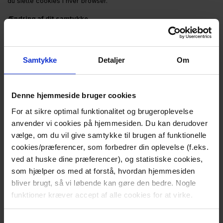
du slette cookies i hver browser.
Ændring af dit samtykke
Du ændrer dit samtykke ved enten at slette cookies fra browseren
eller ved at klikke her nedenfor.
Du kan til enhver tid ændre eller tilbagetrække dit
Samtykke
Detaljer
Om
samtykke.
Få mere at vide om, hvem vi er, hvordan du kan
kontakte os, og hvordan vi behandler persondata i
Denne hjemmeside bruger cookies
vores
Privatlivspolitik
.
Angiv venligst dit samtykke-ID og -dato, når du
For at sikre optimal funktionalitet og brugeroplevelse
kontakter os angående dit samtykke.
anvender vi cookies på hjemmesiden. Du kan derudover
Dit samtykke gælder for følgende domæner:
organdonation.dk
vælge, om du vil give samtykke til brugen af funktionelle
Dit samtykke gælder for følgende domæner:
cookies/præferencer, som forbedrer din oplevelse (f.eks.
organdonation.dk
ved at huske dine præferencer), og statistiske cookies,
Din aktuelle tilstand: Afvis.
som hjælper os med at forstå, hvordan hjemmesiden
Ændring af dit samtykke
bliver brugt, så vi løbende kan gøre den bedre. Nogle
funktioner kræver accept af alle cookies for at virke.
Cookiedeklarationen er sidst opdateret d. 05/08/2026
af
Cookiebot
:
Samtykkevalg