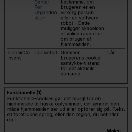
Center
bestemme, om
For
brugeren er en
Organdon
virkelig person
ation
eller en software-
robot - Dette
muliggør skabelsen
af valide rapporter
om brugen af
hjemmesiden.
CookieCo
Cookiebot
Gemmer
1 år
nsent
brugerens cookie-
samtykke-tilstand
for det aktuelle
domæne.
Funktionelle (1)
Funktionelle-cookies gør det muligt for en
hjemmeside at huske oplysninger, der ændrer den
måde hjemmesiden ser ud eller opfører sig på. F.eks.
dit foretrukne sprog, eller den region, du befinder
dig i.
Maksi