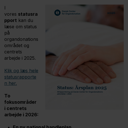
I
vores
statusra
pport
kan du
læse om status
på
organdonations
området og
centrets
arbejde i 2025.
Klik og læs hele
statusrapporte
n her.
To
fokusområder
i centrets
arbejde i 2026:
En ny national handleplan