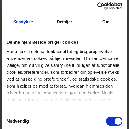
Samtykke
Detaljer
Om
Denne hjemmeside bruger cookies
For at sikre optimal funktionalitet og brugeroplevelse
anvender vi cookies på hjemmesiden. Du kan derudover
vælge, om du vil give samtykke til brugen af funktionelle
Vi afholder en årlig
cookies/præferencer, som forbedrer din oplevelse (f.eks.
pårørendedag
ved at huske dine præferencer), og statistiske cookies,
som hjælper os med at forstå, hvordan hjemmesiden
En dag, hvor vi mindes donorerne og
bliver brugt, så vi løbende kan gøre den bedre. Nogle
takker familierne for, at de traf eller
funktioner kræver accept af alle cookies for at virke.
støttede op om en vigtig beslutning i
en vanskelig situation.
Samtykkevalg
Nødvendig