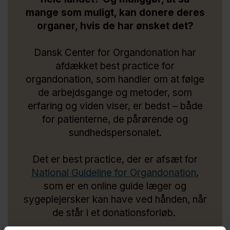
mange som muligt, kan donere deres
organer, hvis de har ønsket det?
Dansk Center for Organdonation har
afdækket best practice for
organdonation, som handler om at følge
de arbejdsgange og metoder, som
erfaring og viden viser, er bedst – både
for patienterne, de pårørende og
sundhedspersonalet.
Det er best practice, der er afsæt for
National Guideline for Organdonation
,
som er en online guide læger og
sygeplejersker kan have ved hånden, når
de står i et donationsforløb.