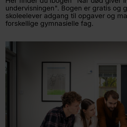
Her finder du ibogen "Når død giver li
undervisningen". Bogen er gratis og g
skoleelever adgang til opgaver og mat
forskellige gymnasielle fag.