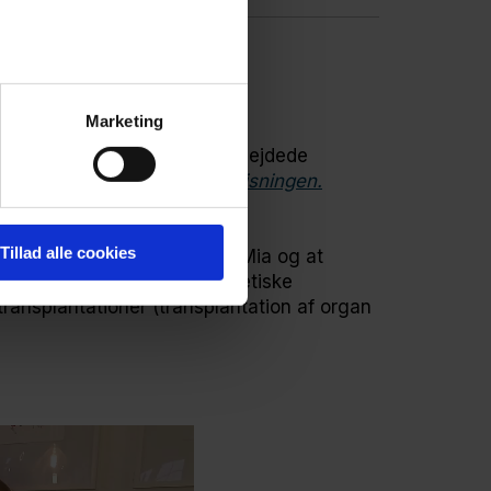
Marketing
i Odense. I biologi i 3.g arbejdede
liv – organdonation i undervisningen.
er.
Tillad alle cookies
af hendes medstuderende og Mia og at
i C. Hun så blandt andet på etiske
nsplantationer (transplantation af organ