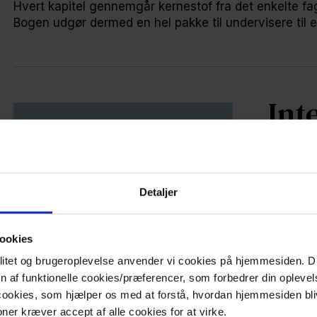
Hvert kapitel gennemgår kernestof fra det enkelte f
Bogen udgør dermed en hel pakke til undervisere til e
Int
'Når død
er udko
bog, som
Detaljer
rummer r
kan lave
ligesom d
ookies
sagt udg
nalitet og brugeroplevelse anvender vi cookies på hjemmesiden.
inspirer
en af funktionelle cookies/præferencer, som forbedrer din oplevel
i gymna
 cookies, som hjælper os med at forstå, hvordan hjemmesiden bli
ner kræver accept af alle cookies for at virke.