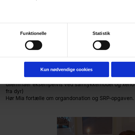
Erfaringer med bogen
Funktionelle
Statistik
Mia Juel Jensen er student fra Sct. Knuds Gymnasium 
klassen med organdonation og iBogen
Når død giver 
Det var et populært emne med mange problemstilling
Kun nødvendige cookies
Da det blev tid at vælge emne til SRP, valgte flere 
skrive om organdonation i fagene Biologi A og filosof
dilemmaer eksempelvis ved samtykkemodel og xenotra
fra dyr)
Hør Mia fortælle om organdonation og SRP-opgaven.