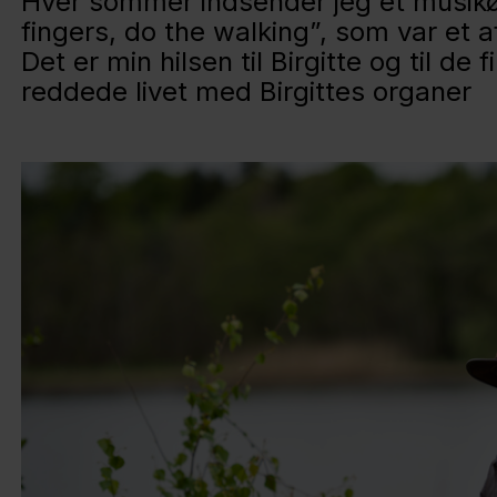
Hver sommer indsender jeg et musikøn
fingers, do the walking”, som var et 
Det er min hilsen til Birgitte og til de
reddede livet med Birgittes organer