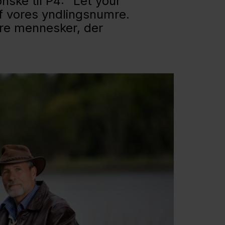
ske til P4: “Let your
af vores yndlingsnumre.
 fire mennesker, der