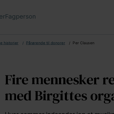
er
Fagperson
e historier
Pårørende til donorer
Per Clausen
Fire mennesker re
med Birgittes org