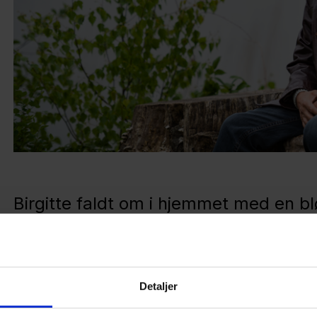
Birgitte faldt om i hjemmet med en bl
Min samlever Birgitte fik som 54-årig konstateret et fo
pulsåren, som var i fare for at briste. Birgitte fik fo
Universitetshospital, og det gik godt. Men et par må
en blødning i hjernen. Jeg havde kortvarig kontakt 
Detaljer
med at trække vejret, før vi nåede frem til Aalborg Un
vejrtrækningen, men Birgitte lå nu i koma på intensi