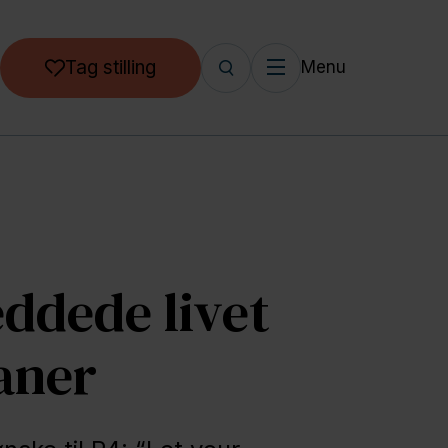
Tag stilling
Menu
ddede livet
aner