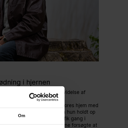
ødning i hjernen
r stort tryk i hjernen, en udvidelse af
retaget en operation på Odense
neder senere faldt hun om i vores hjem med
med hende i ambulancen, men hun holdt op
Om
iversitetshospital. Lægerne fik gang i
vafdelingen. Hver gang lægerne forsøgte at