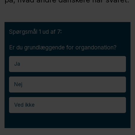
Spørgsmål 1 af 7
Spørgsmål 1 ud af 7:
Er du grundlæggende for organdonation?
Ja
Nej
Ved ikke