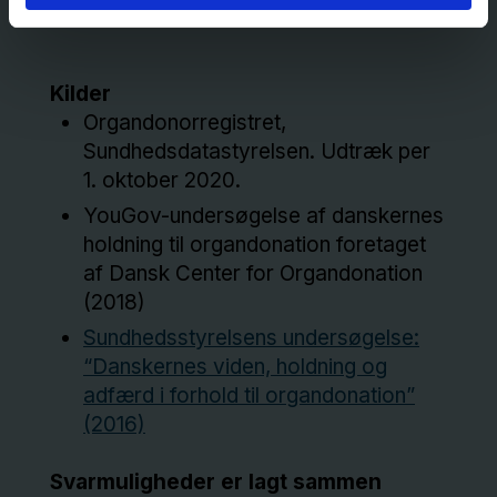
Kilder
Organdonorregistret,
Sundhedsdatastyrelsen. Udtræk per
1. oktober 2020.
YouGov-undersøgelse af danskernes
holdning til organdonation foretaget
af Dansk Center for Organdonation
(2018)
Sundhedsstyrelsens undersøgelse:
“Danskernes viden, holdning og
adfærd i forhold til organdonation”
(2016)
Svarmuligheder er lagt sammen