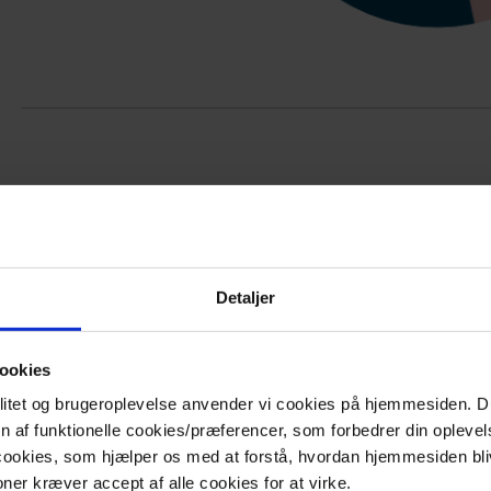
Hvorfor har unge svært ved at ta
organdonation?
Detaljer
Undersøgelser viser, at de primære årsager til, at få u
ookies
Organdonorregistret er:
nalitet og brugeroplevelse anvender vi cookies på hjemmesiden.
en af funktionelle cookies/præferencer, som forbedrer din oplevel
 cookies, som hjælper os med at forstå, hvordan hjemmesiden bli
ner kræver accept af alle cookies for at virke.