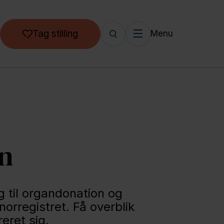
Tag stilling
Menu
en
ing til organdonation og
orregistret. Få overblik
eret sig.