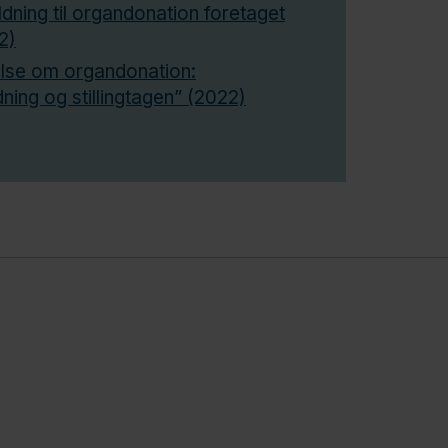
ning til organdonation foretaget
2)
lse om organdonation:
ing og stillingtagen” (2022)