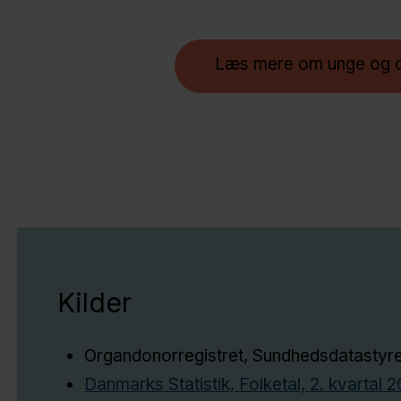
Læs mere om unge og 
Kilder
Organdonorregistret, Sundhedsdatastyrels
Danmarks Statistik, Folketal, 2. kvartal 