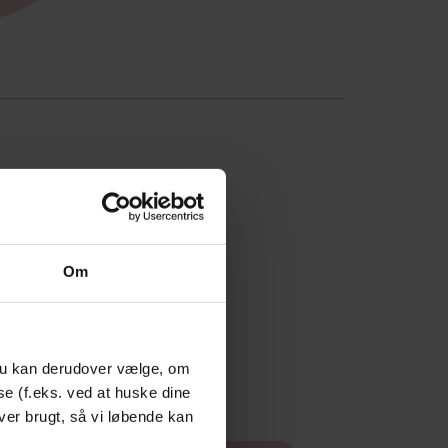
ge stilling til
Om
nge har registreret sig i
 Du kan derudover vælge, om
se (f.eks. ved at huske dine
ver brugt, så vi løbende kan