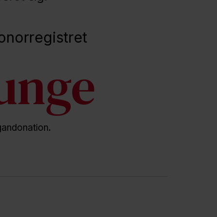
onorregistret
unge
organdonation.