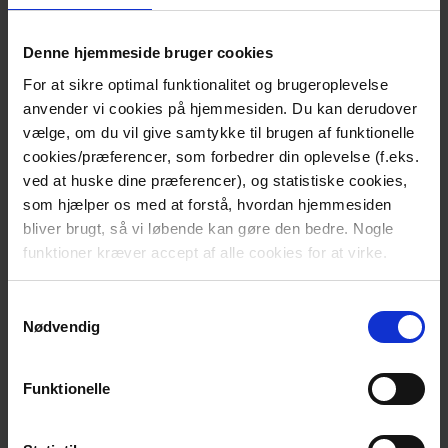
eller udenlandske donorer. Det er væsentligt flere
transplantationer end de foregående fem år, hvor 383
Denne hjemmeside bruger cookies
patienter i gennemsnit har modtaget et nyt organ.
For at sikre optimal funktionalitet og brugeroplevelse
Langt størstedelen af de transplanterede patienter har
anvender vi cookies på hjemmesiden. Du kan derudover
modtaget en ny nyre. I alt har 305 patienter modtaget
vælge, om du vil give samtykke til brugen af funktionelle
en ny nyre, heraf 89 fra en levende donor.
cookies/præferencer, som forbedrer din oplevelse (f.eks.
ved at huske dine præferencer), og statistiske cookies,
Rekordmange registreringer i
som hjælper os med at forstå, hvordan hjemmesiden
bliver brugt, så vi løbende kan gøre den bedre. Nogle
Organdonorregistret
funktioner kræver accept af alle cookies for at virke.
Indenrigs- og Sundhedsministeriet sendte i december
2024 en påmindelse til alle danskere over 18 år om at
Samtykkevalg
tage stilling til organdonation. Det har ført til at 123.334
Nødvendig
danskere har registreret deres stillingtagen for første
gang i Organdonorregistret.
Funktionelle
Det er markant stigning i forhold til antallet af
registreringer i de øvrige måneder i 2024, hvor der i
snit var 4000 danskere, der registrerede deres