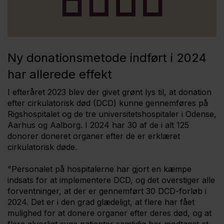
Ny donationsmetode indført i 2024
har allerede effekt
I efteråret 2023 blev der givet grønt lys til, at donation
efter cirkulatorisk død (DCD) kunne gennemføres på
Rigshospitalet og de tre universitetshospitaler i Odense,
Aarhus og Aalborg. I 2024 har 30 af de i alt 125
donorer doneret organer efter de er erklæret
cirkulatorisk døde.
"Personalet på hospitalerne har gjort en kæmpe
indsats for at implementere DCD, og det overstiger alle
forventninger, at der er gennemført 30 DCD-forløb i
2024. Det er i den grad glædeligt, at flere har fået
mulighed for at donere organer efter deres død, og at
flere alvorligt syge patienter samtidig har modtaget et