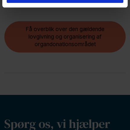
reguleret ved love og bekendtgørelser.
Få overblik over den gældende
lovgivning og organisering af
organdonationsområdet
Spørg os, vi hjælper