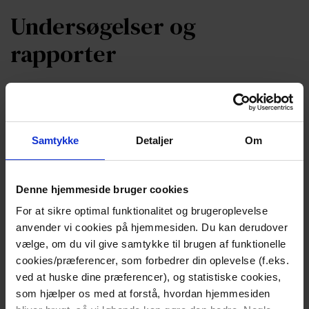
Undersøgelser og
rapporter
Dansk Center for Organdonation udarbejder løbende
undersøgelser og rapporter om organdonation.
Undersøgelserne indbefatter både undersøgelser om
samtykkemodeller, danskernes stillingtagen til
Samtykke
Detaljer
Om
organdonation og fagpersonalets viden om og
holdning til organdonation.
Denne hjemmeside bruger cookies
For at sikre optimal funktionalitet og brugeroplevelse
anvender vi cookies på hjemmesiden. Du kan derudover
Se de forskellige undersøgelser og
vælge, om du vil give samtykke til brugen af funktionelle
rapporter
cookies/præferencer, som forbedrer din oplevelse (f.eks.
ved at huske dine præferencer), og statistiske cookies,
som hjælper os med at forstå, hvordan hjemmesiden