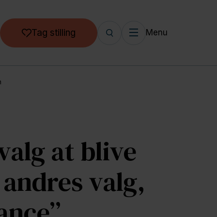
Tag stilling
Menu
n
valg at blive
 andres valg,
hance”