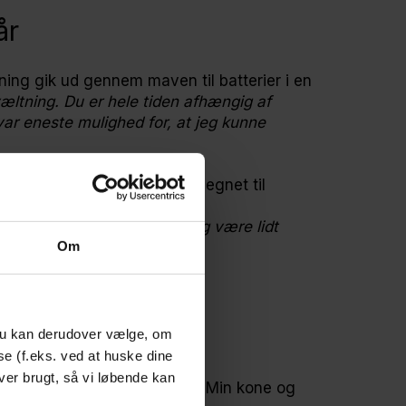
år
ning gik ud gennem maven til batterier i en
ltning. Du er hele tiden afhængig af
var eneste mulighed for, at jeg kunne
g fysisk i form for at være egnet til
e rejse, men jeg kunne stadig være lidt
trist. Det nytter ikke noget.”
Om
 Du kan derudover vælge, om
se (f.eks. ved at huske dine
hos svigerforældrene.
ver brugt, så vi løbende kan
blev både nervøs og lykkelig. Min kone og