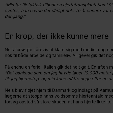
”Min far fik faktisk tilbudt en hjertetransplantation i
syntes, han havde det dårligt nok. To år senere var 
dengang.”
En krop, der ikke kunne mere
Nels forsøgte i årevis at klare sig med medicin og ned
nok til både arbejde og familieliv. Alligevel gik det 
På endnu en ferie i Italien gik det helt galt. En afte
”Det bankede som om jeg havde løbet 10.000 meter på 
fik jeg hjertestop, og min kone måtte ringe efter en 
Nels blev fløjet hjem til Danmark og indlagt på Aarhus
lægerne at stoppe hans voldsomme hjerteanfald med 
forsøg opstod så store skader, at hans hjerte ikke l