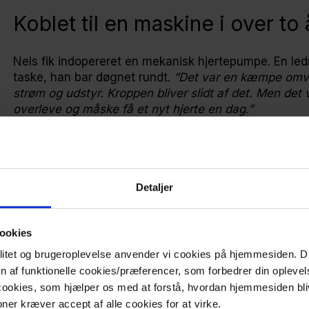
Koblet til en maskine i over to 
Nels fik indopereret en mekanisk hjertepumpe. En led
taske, han bar døgnet rundt.
”Det var en kæmpe omvæ
strøm og udstyr. Kroppen bliver slidt af det. Men det 
overleve og måske få et nyt hjerte en dag.”
I over to år levede Nels med pumpen og måtte holde si
transplantation.
”Jeg forsøgte at få det bedste ud af det. Vi kunne ikk
aktiv med familien. Jeg ville ikke bare sidde og være 
Detaljer
ookies
Opkaldet, der ændrede alt
nalitet og brugeroplevelse anvender vi cookies på hjemmesiden.
en af funktionelle cookies/præferencer, som forbedrer din oplevel
Ventetiden sluttede med et opkald under en middag 
 cookies, som hjælper os med at forstå, hvordan hjemmesiden bli
Det var fra hospitalet ”Så er det nu,” sagde de. Jeg 
ner kræver accept af alle cookies for at virke.