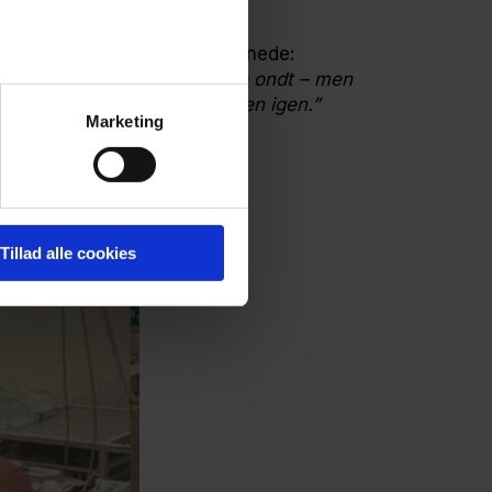
m vi begge var klar
 husker tydeligt, da han vågnede:
øvet i over ti år. Det gjorde ondt – men
e varmen komme ud i kroppen igen.”
Marketing
Tillad alle cookies