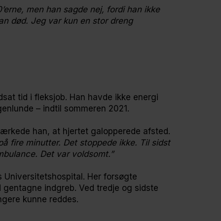
 90’erne, men han sagde nej, fordi han ikke
han død. Jeg var kun en stor dreng
sat tid i fleksjob. Han havde ikke energi
nogenlunde – indtil sommeren 2021.
n mærkede han, at hjertet galopperede afsted.
fire minutter. Det stoppede ikke. Til sidst
ambulance. Det var voldsomt.”
 Universitetshospital. Her forsøgte
gentagne indgreb. Ved tredje og sidste
ængere kunne reddes.