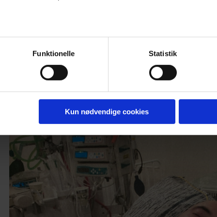
jeg pakkede tasken og tog afsked. Det føltes, som o
Efter operationen lå Nels i koma i fem dage, men han
”Jeg kunne mærke hjertet banke. Det havde jeg ikke pr
det var en fantastisk fornemmelse. Man kunne mærk
Funktionelle
Statistik
Kun nødvendige cookies