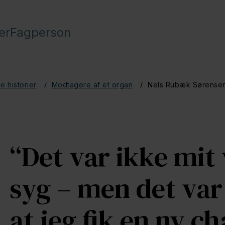
er
Fagperson
e historier
Modtagere af et organ
Nels Rubæk Sørense
“Det var ikke mit 
syg – men det var
at jeg fik en ny c